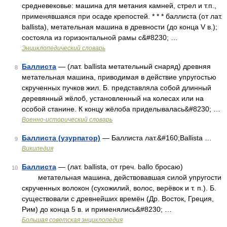
средневековье: машина для метания камней, стрел и т.п.,
применявшаяся при осаде крепостей. * * * баллиста (от лат.
ballista), метательная машина в древности (до конца V в.);
состояла из горизонтальной рамы с&#8230; …
Энциклопедический словарь
Баллиста
— (лат. ballista метательный снаряд) древняя
8
метательная машина, приводимая в действие упругостью
скрученных пучков жил. Б. представляла собой длинный
деревянный жёлоб, установленный на колесах или на
особой станине. К концу жёлоба приделывалась&#8230; …
Военно-исторический словарь
Баллиста (узурпатор)
— Баллиста лат.&#160;Ballista …
9
Википедия
Баллиста
— (лат. ballista, от греч. ballo бросаю)
10
метательная машина, действовавшая силой упругости
скрученных волокон (сухожилий, волос, верёвок и т. п.). Б.
существовали с древнейших времён (Др. Восток, Греция,
Рим) до конца 5 в. и применялись&#8230; …
Большая советская энциклопедия