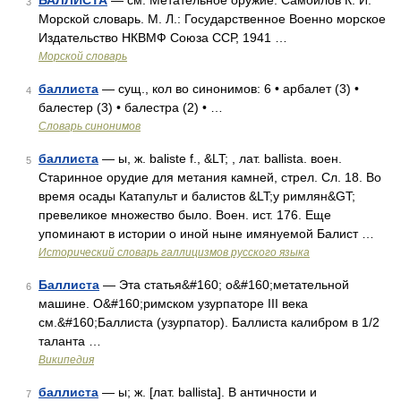
БАЛЛИСТА
— см. Метательное оружие. Самойлов К. И.
3
Морской словарь. М. Л.: Государственное Военно морское
Издательство НКВМФ Союза ССР, 1941 …
Морской словарь
баллиста
— сущ., кол во синонимов: 6 • арбалет (3) •
4
балестер (3) • балестра (2) • …
Словарь синонимов
баллиста
— ы, ж. baliste f., &LT; , лат. ballista. воен.
5
Старинное орудие для метания камней, стрел. Сл. 18. Во
время осады Катапульт и балистов &LT;у римлян&GT;
превеликое множество было. Воен. ист. 176. Еще
упоминают в истории о иной ныне имянуемой Балист …
Исторический словарь галлицизмов русского языка
Баллиста
— Эта статья&#160; о&#160;метательной
6
машине. О&#160;римском узурпаторе III века
см.&#160;Баллиста (узурпатор). Баллиста калибром в 1/2
таланта …
Википедия
баллиста
— ы; ж. [лат. ballista]. В античности и
7